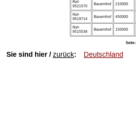
Ref-
Bauernhof
210000
9521570
Ref-
Bauernhof
450000
9519714
Ref-
Bauernhof
150000
9515538
Seite:
Sie sind hier /
zurück
:
Deutschland