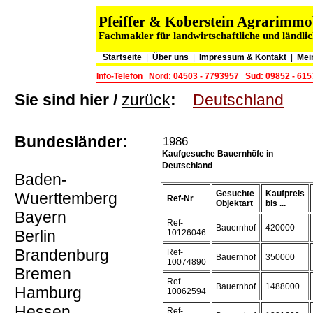
Pfeiffer & Koberstein Agrarimm
Fachmakler für landwirtschaftliche und ländli
Startseite
|
Über uns
|
Impressum & Kontakt
|
Mei
Info-Telefon
Nord: 04503 - 7793957
Süd: 09852 - 61
Sie sind hier /
zurück
:
Deutschland
Bundesländer:
1986
Kaufgesuche Bauernhöfe in
Deutschland
Baden-
Gesuchte
Kaufpreis
Wuerttemberg
Ref-Nr
Objektart
bis ...
Bayern
Ref-
Bauernhof
420000
Berlin
10126046
Brandenburg
Ref-
Bauernhof
350000
10074890
Bremen
Ref-
Bauernhof
1488000
Hamburg
10062594
Hessen
Ref-