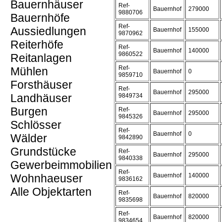
Bauernhäuser
Ref-
Bauernhof
279000
9880706
Bauernhöfe
Ref-
Aussiedlungen
Bauernhof
155000
9870962
Reiterhöfe
Ref-
Bauernhof
140000
9860522
Reitanlagen
Ref-
Mühlen
Bauernhof
0
9859710
Forsthäuser
Ref-
Bauernhof
295000
Landhäuser
9849734
Burgen
Ref-
Bauernhof
295000
9845326
Schlösser
Ref-
Bauernhof
0
Wälder
9842890
Grundstücke
Ref-
Bauernhof
295000
9840338
Gewerbeimmobilien
Ref-
Wohnhaeuser
Bauernhof
140000
9836162
Alle Objektarten
Ref-
Bauernhof
820000
9835698
Ref-
Bauernhof
820000
9834654