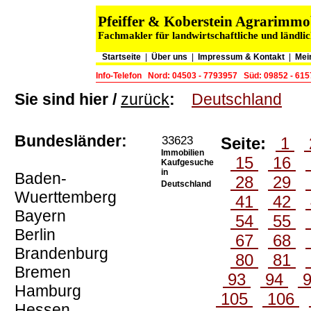
Pfeiffer & Koberstein Agrarimm
Fachmakler für landwirtschaftliche und ländli
Startseite
|
Über uns
|
Impressum & Kontakt
|
Mei
Info-Telefon
Nord: 04503 - 7793957
Süd: 09852 - 61
Sie sind hier /
zurück
:
Deutschland
Bundesländer:
33623
Seite:
1
Immobilien
15
16
Kaufgesuche
in
Baden-
28
29
Deutschland
Wuerttemberg
41
42
Bayern
54
55
Berlin
67
68
Brandenburg
80
81
Bremen
93
94
Hamburg
105
106
Hessen