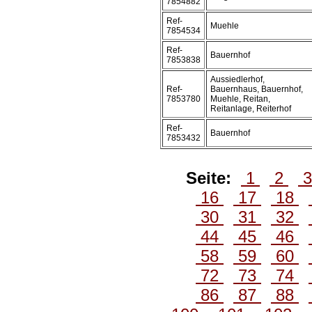
7854882
Ref-
Muehle
7854534
Ref-
Bauernhof
7853838
Aussiedlerhof,
Ref-
Bauernhaus, Bauernhof,
7853780
Muehle, Reitan,
Reitanlage, Reiterhof
Ref-
Bauernhof
7853432
Seite:
1
2
16
17
18
30
31
32
44
45
46
58
59
60
72
73
74
86
87
88