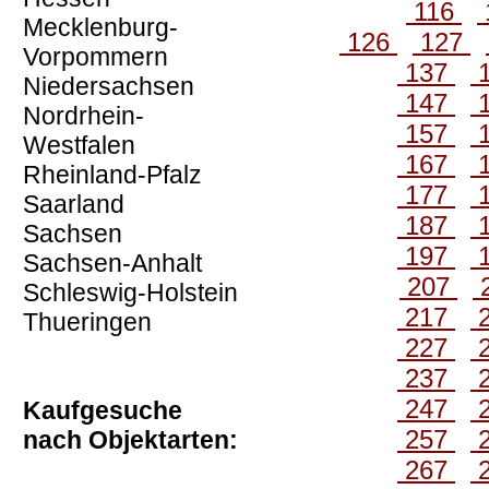
116
Mecklenburg-
126
127
Vorpommern
137
Niedersachsen
147
Nordrhein-
157
Westfalen
167
Rheinland-Pfalz
177
Saarland
187
Sachsen
197
Sachsen-Anhalt
207
Schleswig-Holstein
217
Thueringen
227
237
247
Kaufgesuche
257
nach Objektarten:
267