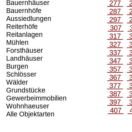
Bauernhäuser
277
Bauernhöfe
287
Aussiedlungen
297
Reiterhöfe
307
Reitanlagen
317
Mühlen
327
Forsthäuser
337
Landhäuser
347
Burgen
357
Schlösser
367
Wälder
377
Grundstücke
387
Gewerbeimmobilien
397
Wohnhaeuser
407
Alle Objektarten