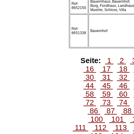
Bauernhaus, Bauernhof,
Ref-
Burg, Forsthaus, Landhaus
8652150
Muehle, Schloss, Villa
Ref-
Bauernhof
8651338
Seite:
1
2
16
17
18
30
31
32
44
45
46
58
59
60
72
73
74
86
87
88
100
101
111
112
113