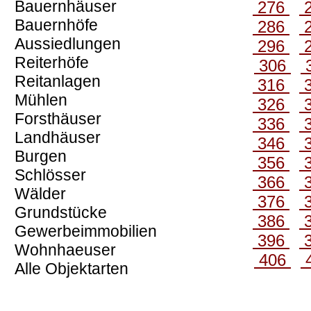
Bauernhäuser
276
Bauernhöfe
286
Aussiedlungen
296
Reiterhöfe
306
Reitanlagen
316
Mühlen
326
Forsthäuser
336
Landhäuser
346
Burgen
356
Schlösser
366
Wälder
376
Grundstücke
386
Gewerbeimmobilien
396
Wohnhaeuser
406
Alle Objektarten