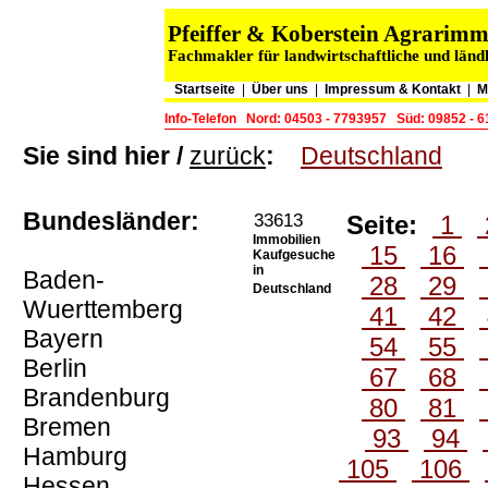
Pfeiffer & Koberstein Agrarim
Fachmakler für landwirtschaftliche und länd
Startseite
|
Über uns
|
Impressum & Kontakt
|
M
Info-Telefon
Nord: 04503 - 7793957
Süd: 09852 - 
Sie sind hier /
zurück
:
Deutschland
Bundesländer:
33613
Seite:
1
Immobilien
15
16
Kaufgesuche
in
Baden-
28
29
Deutschland
Wuerttemberg
41
42
Bayern
54
55
Berlin
67
68
Brandenburg
80
81
Bremen
93
94
Hamburg
105
106
Hessen