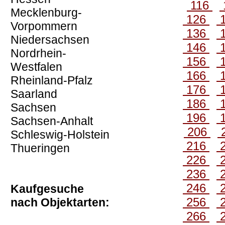
116
Mecklenburg-
126
Vorpommern
136
Niedersachsen
146
Nordrhein-
156
Westfalen
166
Rheinland-Pfalz
176
Saarland
186
Sachsen
196
Sachsen-Anhalt
206
Schleswig-Holstein
216
Thueringen
226
236
246
Kaufgesuche
256
nach Objektarten:
266