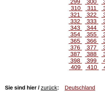
299
300
310
311
321
322
332
333
343
344
354
355
365
366
376
377
387
388
398
399
409
410
Sie sind hier /
zurück
:
Deutschland