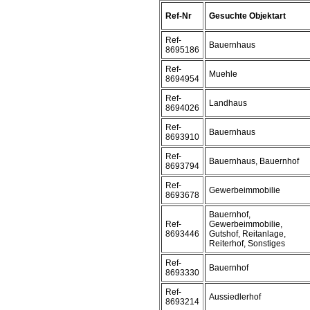
Ref-Nr
Gesuchte Objektart
Ref-
Bauernhaus
8695186
Ref-
Muehle
8694954
Ref-
Landhaus
8694026
Ref-
Bauernhaus
8693910
Ref-
Bauernhaus, Bauernhof
8693794
Ref-
Gewerbeimmobilie
8693678
Bauernhof,
Ref-
Gewerbeimmobilie,
8693446
Gutshof, Reitanlage,
Reiterhof, Sonstiges
Ref-
Bauernhof
8693330
Ref-
Aussiedlerhof
8693214