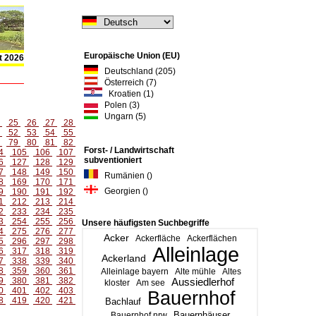
Europäische Union (EU)
t 2026
Deutschland (205)
Österreich (7)
Kroatien (1)
Polen (3)
Ungarn (5)
4
25
26
27
28
1
52
53
54
55
8
79
80
81
82
Forst- / Landwirtschaft
4
105
106
107
subventioniert
6
127
128
129
7
148
149
150
Rumänien ()
8
169
170
171
Georgien ()
9
190
191
192
1
212
213
214
2
233
234
235
3
254
255
256
Unsere häufigsten Suchbegriffe
4
275
276
277
Acker
Ackerfläche
Ackerflächen
5
296
297
298
Alleinlage
6
317
318
319
Ackerland
7
338
339
340
8
359
360
361
Alleinlage bayern
Alte mühle
Altes
9
380
381
382
Aussiedlerhof
kloster
Am see
0
401
402
403
Bauernhof
8
419
420
421
Bachlauf
Bauernhäuser
Bauernhof nrw