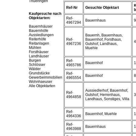
Thueringen
K
Ref-Nr
Gesuchte Objektart
b
Kaufgesuche nach
Objektarten:
Ref-
Bauernhaus
9
4967294
Bauernhäuser
Bauernhöfe
Aussiedlungen
Bauernh, Bauernhaus,
Reiterhöfe
Ref-
Bauernhof, Forsthaus,
4
Reitanlagen
4967236
Gutshof, Landhaus,
Mühlen
Muehle
Forsthäuser
Landhäuser
Burgen
Ref-
Bauernhof
1
Schlösser
4965786
Wälder
Grundstücke
Ref-
Bauernhof
8
Gewerbeimmobilien
4965554
Wohnhaeuser
Alle Objektarten
Aussiedlerhof, Bauernhof,
Ref-
Gutshof, Herrenhaus,
3
4964858
Landhaus, Sonstiges, Villa
Ref-
Bauernhof, Muehle
1
4964336
Ref-
Bauernhaus
1
4963988