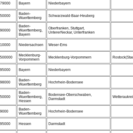
79000
Bayern
Niederbayern
Baden-
50000
Schwarzwald-Baar-Heuberg
Wuerttemberg
Baden-
Oberfranken, Stuttgart,
90000
Wuerttemberg,
UntererNeckar, Unterfranken
Bayern
10000
Niedersachsen
Weser-Ems
Mecklenburg-
500000
Mecklenburg-Vorpommern
Rostock(Stad
Vorpommern
95000
Bayern
Niederbayern
Baden-
98000
Hochrhein-Bodensee
Wuerttemberg
Baden-
Bodensee-Oberschwaben,
50000
Wuerttemberg,
Wetteraukre
Darmstadt
Hessen
Baden-
9000
Hochrhein-Bodensee
Wuerttemberg
95000
Hessen
Darmstadt