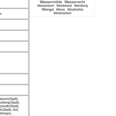
Wassermühle
Wasserrecht
Wasserturm
Weideland
Weinberg
Weingut
Wiese
Windmühle
Windmühlen
is
sbach(Stadt),
mberg(Stadt),
yreuth(Stadt),
h(Stadt), Hof,
itzingen,