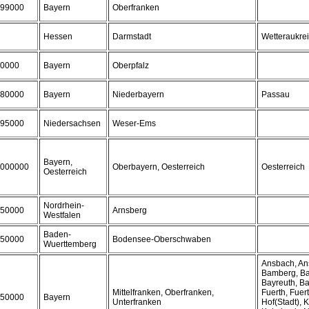
99000
Bayern
Oberfranken
Hessen
Darmstadt
Wetteraukre
0000
Bayern
Oberpfalz
80000
Bayern
Niederbayern
Passau
95000
Niedersachsen
Weser-Ems
Bayern,
000000
Oberbayern, Oesterreich
Oesterreich
Oesterreich
Nordrhein-
50000
Arnsberg
Westfalen
Baden-
50000
Bodensee-Oberschwaben
Wuerttemberg
Ansbach, An
Bamberg, Ba
Bayreuth, Ba
Mittelfranken, Oberfranken,
Fuerth, Fuert
50000
Bayern
Unterfranken
Hof(Stadt), K