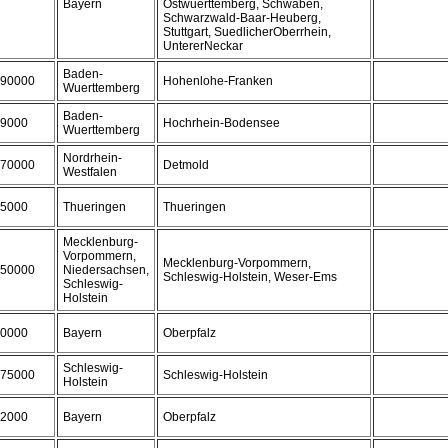
Bayern
Ostwuerttemberg, Schwaben,
Schwarzwald-Baar-Heuberg,
Stuttgart, SuedlicherOberrhein,
UntererNeckar
Baden-
90000
Hohenlohe-Franken
Wuerttemberg
Baden-
9000
Hochrhein-Bodensee
Wuerttemberg
Nordrhein-
70000
Detmold
Westfalen
5000
Thueringen
Thueringen
Mecklenburg-
Vorpommern,
Mecklenburg-Vorpommern,
50000
Niedersachsen,
Schleswig-Holstein, Weser-Ems
Schleswig-
Holstein
0000
Bayern
Oberpfalz
Schleswig-
75000
Schleswig-Holstein
Holstein
2000
Bayern
Oberpfalz