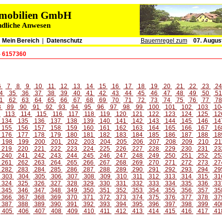
immobilien GmbH
ndliche Anwesen
|
Mein Bereich
|
Datenschutz
Bauernregel zum
07. Augus
- 6157360
6
7
8
9
10
11
12
13
14
15
16
17
18
19
20
21
22
23
2
4
35
36
37
38
39
40
41
42
43
44
45
46
47
48
49
50
5
1
62
63
64
65
66
67
68
69
70
71
72
73
74
75
76
77
7
8
89
90
91
92
93
94
95
96
97
98
99
100
101
102
103
10
2
113
114
115
116
117
118
119
120
121
122
123
124
125
12
134
135
136
137
138
139
140
141
142
143
144
145
146
14
155
156
157
158
159
160
161
162
163
164
165
166
167
16
176
177
178
179
180
181
182
183
184
185
186
187
188
18
198
199
200
201
202
203
204
205
206
207
208
209
210
21
219
220
221
222
223
224
225
226
227
228
229
230
231
23
240
241
242
243
244
245
246
247
248
249
250
251
252
25
261
262
263
264
265
266
267
268
269
270
271
272
273
27
282
283
284
285
286
287
288
289
290
291
292
293
294
29
303
304
305
306
307
308
309
310
311
312
313
314
315
31
324
325
326
327
328
329
330
331
332
333
334
335
336
33
345
346
347
348
349
350
351
352
353
354
355
356
357
35
366
367
368
369
370
371
372
373
374
375
376
377
378
37
387
388
389
390
391
392
393
394
395
396
397
398
399
40
405
406
407
408
409
410
411
412
413
414
415
416
417
41