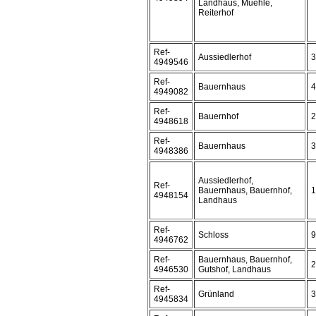
Landhaus, Muehle,
Reiterhof
Ref-
Aussiedlerhof
3
4949546
Ref-
Bauernhaus
4
4949082
Ref-
Bauernhof
2
4948618
Ref-
Bauernhaus
3
4948386
Aussiedlerhof,
Ref-
Bauernhaus, Bauernhof,
1
4948154
Landhaus
Ref-
Schloss
9
4946762
Ref-
Bauernhaus, Bauernhof,
2
4946530
Gutshof, Landhaus
Ref-
Grünland
3
4945834