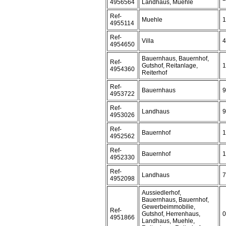
4956564
Landhaus, Muehle
Ref-
Muehle
1
4955114
Ref-
Villa
4
4954650
Bauernhaus, Bauernhof,
Ref-
Gutshof, Reitanlage,
1
4954360
Reiterhof
Ref-
Bauernhaus
9
4953722
Ref-
Landhaus
9
4953026
Ref-
Bauernhof
1
4952562
Ref-
Bauernhof
1
4952330
Ref-
Landhaus
7
4952098
Aussiedlerhof,
Bauernhaus, Bauernhof,
Gewerbeimmobilie,
Ref-
Gutshof, Herrenhaus,
0
4951866
Landhaus, Muehle,