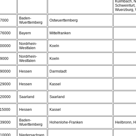
Kulmbach, N
Schweinfurt,
Wuerzburg, 
Baden-
7000
Ostwuerttemberg
Wuerttemberg
76000
Bayern
Mittelfranken
Nordrhein-
00000
Koeln
Westfalen
Nordrhein-
9000
Koeln
Westfalen
90000
Hessen
Darmstadt
29000
Hessen
Kassel
20000
Saarland
Saarland
15000
Hessen
Kassel
Baden-
39000
Hohenlohe-Franken
Heilbronn, H
Wuerttemberg
10000
Niedersachsen