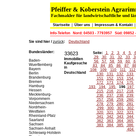
Pfeiffer & Koberstein Agrar
Fachmakler für landwirtschaftliche und lä
Startseite
|
Über uns
|
Impressum & Kontakt
Info-Telefon
Nord: 04503 - 7793957
Süd: 09852 
Sie sind hier /
zurück
:
Deutschland
Bundesländer:
33623
Seite:
1
2
3
4
5
29
30
31
32
33
3
Immobilien
Baden-
56
57
58
59
60
6
Kaufgesuche
Wuerttemberg
83
84
85
86
87
8
in
Bayern
108
109
110
111
11
Deutschland
Berlin
130
131
132
133
Brandenburg
151
152
153
154
Bremen
172
173
174
175
Hamburg
193
194
195
196
197
Hessen
215
216
217
218
Mecklenburg-
236
237
238
239
Vorpommern
257
258
259
260
Niedersachsen
278
279
280
281
Nordrhein-
299
300
301
302
Westfalen
320
321
322
323
Rheinland-Pfalz
341
342
343
344
Saarland
362
363
364
365
Sachsen
383
384
385
386
Sachsen-Anhalt
404
Schleswig-Holstein