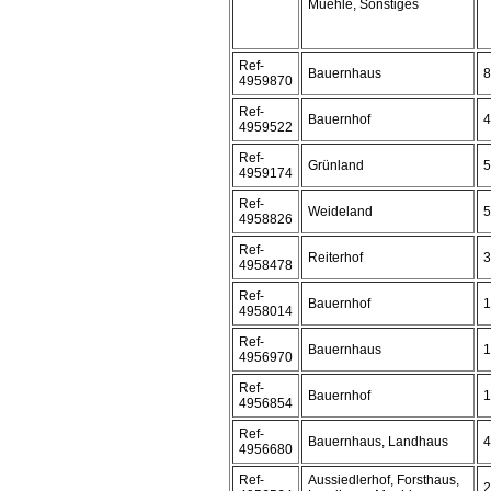
Muehle, Sonstiges
Ref-
Bauernhaus
8
4959870
Ref-
Bauernhof
4
4959522
Ref-
Grünland
5
4959174
Ref-
Weideland
5
4958826
Ref-
Reiterhof
3
4958478
Ref-
Bauernhof
1
4958014
Ref-
Bauernhaus
1
4956970
Ref-
Bauernhof
1
4956854
Ref-
Bauernhaus, Landhaus
4
4956680
Ref-
Aussiedlerhof, Forsthaus,
2