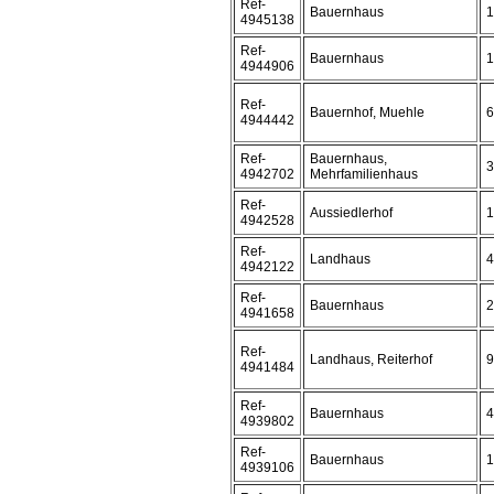
Ref-
Bauernhaus
1
4945138
Ref-
Bauernhaus
1
4944906
Ref-
Bauernhof, Muehle
6
4944442
Ref-
Bauernhaus,
3
4942702
Mehrfamilienhaus
Ref-
Aussiedlerhof
1
4942528
Ref-
Landhaus
4
4942122
Ref-
Bauernhaus
2
4941658
Ref-
Landhaus, Reiterhof
9
4941484
Ref-
Bauernhaus
4
4939802
Ref-
Bauernhaus
1
4939106