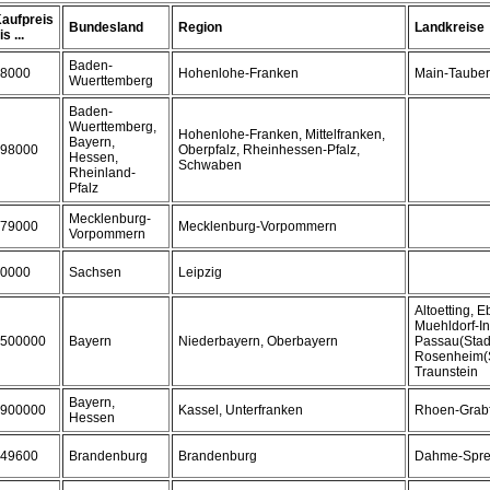
aufpreis
Bundesland
Region
Landkreise
is ...
Baden-
8000
Hohenlohe-Franken
Main-Tauber
Wuerttemberg
Baden-
Wuerttemberg,
Hohenlohe-Franken, Mittelfranken,
Bayern,
98000
Oberpfalz, Rheinhessen-Pfalz,
Hessen,
Schwaben
Rheinland-
Pfalz
Mecklenburg-
79000
Mecklenburg-Vorpommern
Vorpommern
0000
Sachsen
Leipzig
Altoetting, E
Muehldorf-In
500000
Bayern
Niederbayern, Oberbayern
Passau(Stad
Rosenheim(St
Traunstein
Bayern,
900000
Kassel, Unterfranken
Rhoen-Grab
Hessen
49600
Brandenburg
Brandenburg
Dahme-Spre