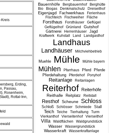
Bauernhöfe
Bergbauernhof
Berghütte
Bio
Biogas
Denkmalschutz
Dreiseithof
Eigenjagd
Fachwerkhaus
Ferienhaus
Fischteich
Fischweiher
Fläche
-Kreis
Forsthaus
Forsthäuser
Geflügel
Gutshof
Geflügelhof
Grünland
Gärtnerei
Jagd
Herrenhäuser
Kraftwerk
Kuhstall
Land
Landgasthof
Landhaus
Landhäuser
Milchviehbetrieb
Mühle
Muehle
Mühle bayern
Mühlen
Pferd
Pferde
Pfarrhaus
Pferdehaltung
Pferdehof
Ponyhof
Reitanlage
Reitanlagen
bersberg, Erding,
Reiterhof
n, Passau,
Reiterhöfe
t), Rosenheim,
Reithalle
Reitplatz
Reitstall
adt), Rottal-Inn,
Schloss
Resthof
Scheune
Stall
Schloß
Schlösser
Schmiede
Teich
feld
Teiche
Tierhaltung
Turm
Vierkanthof
Vierseitenhof
Vierseithof
Villa
Waldflächen
Waldgrundstück
ewald
Wasser
Wassergrundstück
Wasserkraft
Wasserkraftanlage