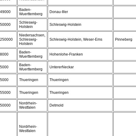
Baden-
49000
Donau-Iller
Wuerttemberg
Schleswig-
50000
Schleswig-Holstein
Holstein
Niedersachsen,
250000
Schleswig-
Schleswig-Holstein, Weser-Ems
Pinneberg
Holstein
Baden-
8000
Hohenlohe-Franken
Wuerttemberg
Baden-
5000
UntererNeckar
Wuerttemberg
5000
Thueringen
Thueringen
55000
Thueringen
Thueringen
Nordrhein-
50000
Detmold
Westfalen
Nordrhein-
Westfalen