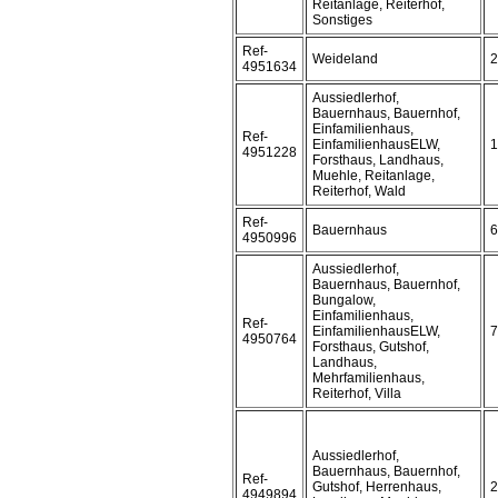
Reitanlage, Reiterhof,
Sonstiges
Ref-
Weideland
2
4951634
Aussiedlerhof,
Bauernhaus, Bauernhof,
Einfamilienhaus,
Ref-
EinfamilienhausELW,
1
4951228
Forsthaus, Landhaus,
Muehle, Reitanlage,
Reiterhof, Wald
Ref-
Bauernhaus
6
4950996
Aussiedlerhof,
Bauernhaus, Bauernhof,
Bungalow,
Einfamilienhaus,
Ref-
EinfamilienhausELW,
7
4950764
Forsthaus, Gutshof,
Landhaus,
Mehrfamilienhaus,
Reiterhof, Villa
Aussiedlerhof,
Bauernhaus, Bauernhof,
Ref-
Gutshof, Herrenhaus,
2
4949894