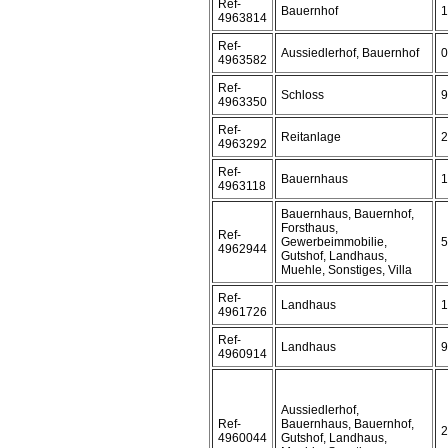
Ref-
Bauernhof
1
4963814
Ref-
Aussiedlerhof, Bauernhof
0
4963582
Ref-
Schloss
9
4963350
Ref-
Reitanlage
2
4963292
Ref-
Bauernhaus
1
4963118
Bauernhaus, Bauernhof,
Forsthaus,
Ref-
Gewerbeimmobilie,
5
4962944
Gutshof, Landhaus,
Muehle, Sonstiges, Villa
Ref-
Landhaus
1
4961726
Ref-
Landhaus
9
4960914
Aussiedlerhof,
Ref-
Bauernhaus, Bauernhof,
2
4960044
Gutshof, Landhaus,