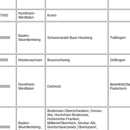
Nordrhein-
7000
Koeln
Westfalen
Baden-
50000
Schwarzwald-Baar-Heuberg
Tuttlingen
Wuerttemberg
5000
Niedersachsen
Braunschweig
Göttingen
Nordrhein-
Bielefeld(Sta
50000
Detmold
Westfalen
Paderborn
Bodensee-Oberschwaben, Donau-
Iller, Hochrhein-Bodensee,
Hohenlohe-Franken,
Baden-
MittlererOberrhein, Neckar-Alb,
00000
Wuerttemberg,
Nordschwarzwald, Oberbayern,