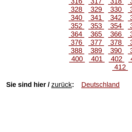
316
317
318
328
329
330
340
341
342
352
353
354
364
365
366
376
377
378
388
389
390
400
401
402
412
Sie sind hier /
zurück
:
Deutschland