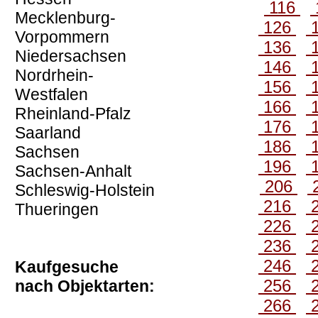
116
Mecklenburg-
126
Vorpommern
136
Niedersachsen
146
Nordrhein-
156
Westfalen
166
Rheinland-Pfalz
176
Saarland
186
Sachsen
196
Sachsen-Anhalt
206
Schleswig-Holstein
216
Thueringen
226
236
246
Kaufgesuche
256
nach Objektarten:
266