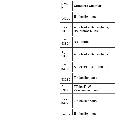
Ref-
Gesuchte Objektart
Nr
Ref-
Einfamilienhaus
54056
Ref-
Althofstelle, Bauernhaus,
53998
Bauernhof, Mühle
Ref-
Bauernhof
53824
Ref-
Althofstelle, Bauernhaus
53360
Ref-
Althofstelle, Bauernhaus
53302
Ref-
Einfamilienhaus
53186
Ref-
EFHmitELW,
53128
Zweifamilienhaus
Ref-
Einfamilienhaus
53070
Ref-
Einfamilienhaus