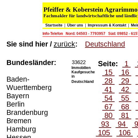
Pfeiffer & Koberstein Agrarimm
Fachmakler für landwirtschaftliche und ländli
Startseite
|
Über uns
|
Impressum & Kontakt
|
Mei
Info-Telefon
Nord: 04503 - 7793957
Süd: 09852 - 61
Sie sind hier /
zurück
:
Deutschland
Bundesländer:
33622
Seite:
1
Immobilien
15
16
Kaufgesuche
in
Baden-
28
29
Deutschland
Wuerttemberg
41
42
Bayern
54
55
Berlin
67
68
Brandenburg
80
81
Bremen
93
94
Hamburg
105
106
Hessen