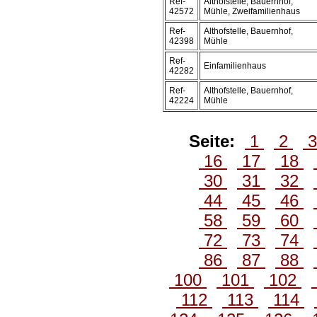
Ref-
Althofstelle, Bauernhof,
42572
Mühle, Zweifamilienhaus
Ref-
Althofstelle, Bauernhof,
42398
Mühle
Ref-
Einfamilienhaus
42282
Ref-
Althofstelle, Bauernhof,
42224
Mühle
Seite:
1
2
16
17
18
30
31
32
44
45
46
58
59
60
72
73
74
86
87
88
100
101
102
112
113
114