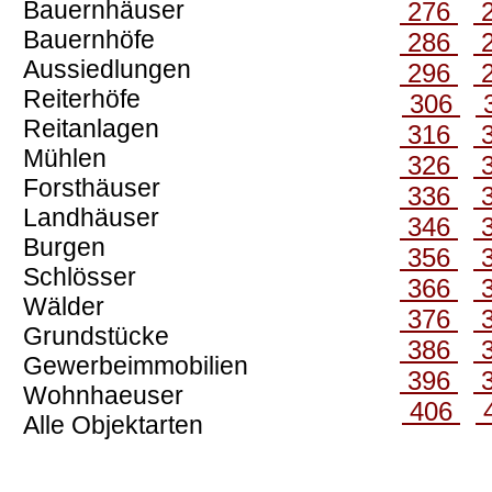
Bauernhäuser
276
Bauernhöfe
286
Aussiedlungen
296
Reiterhöfe
306
Reitanlagen
316
Mühlen
326
Forsthäuser
336
Landhäuser
346
Burgen
356
Schlösser
366
Wälder
376
Grundstücke
386
Gewerbeimmobilien
396
Wohnhaeuser
406
Alle Objektarten