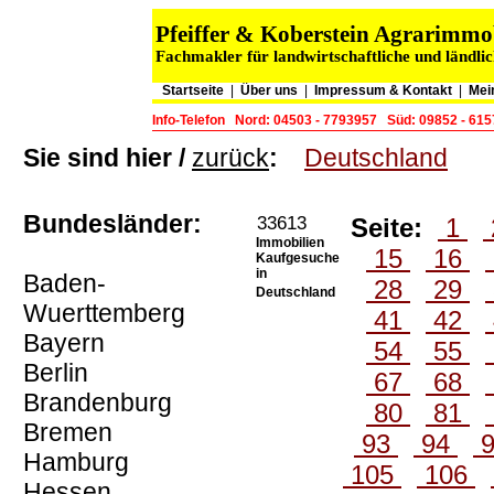
Pfeiffer & Koberstein Agrarimm
Fachmakler für landwirtschaftliche und ländli
Startseite
|
Über uns
|
Impressum & Kontakt
|
Mei
Info-Telefon
Nord: 04503 - 7793957
Süd: 09852 - 61
Sie sind hier /
zurück
:
Deutschland
Bundesländer:
33613
Seite:
1
Immobilien
15
16
Kaufgesuche
in
Baden-
28
29
Deutschland
Wuerttemberg
41
42
Bayern
54
55
Berlin
67
68
Brandenburg
80
81
Bremen
93
94
Hamburg
105
106
Hessen