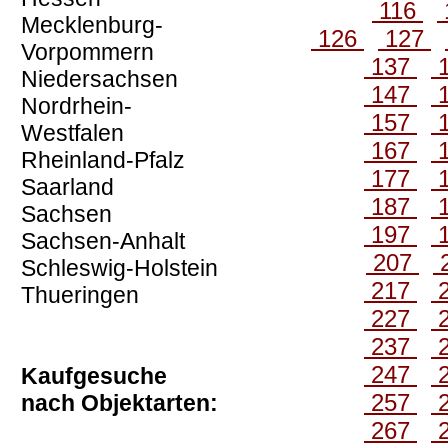
116
Mecklenburg-
126
127
Vorpommern
137
Niedersachsen
147
Nordrhein-
157
Westfalen
167
Rheinland-Pfalz
177
Saarland
187
Sachsen
197
Sachsen-Anhalt
207
Schleswig-Holstein
217
Thueringen
227
237
247
Kaufgesuche
257
nach Objektarten:
267