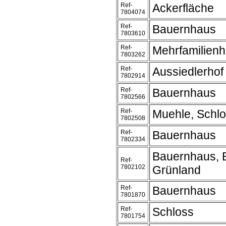
Ref-
Ackerfläche
7804074
Ref-
Bauernhaus
7803610
Ref-
Mehrfamilien
7803262
Ref-
Aussiedlerhof
7802914
Ref-
Bauernhaus
7802566
Ref-
Muehle, Schl
7802508
Ref-
Bauernhaus
7802334
Bauernhaus, 
Ref-
7802102
Grünland
Ref-
Bauernhaus
7801870
Ref-
Schloss
7801754