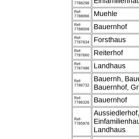
Einfamilienha
7788298
Ref-
Muehle
7788066
Ref-
Bauernhof
7788008
Ref-
Forsthaus
7787834
Ref-
Reiterhof
7787660
Ref-
Landhaus
7787486
Bauernh, Bau
Ref-
7786732
Bauernhof, G
Ref-
Bauernhof
7786326
Aussiedlerhof
Ref-
Einfamilienha
7785978
Landhaus