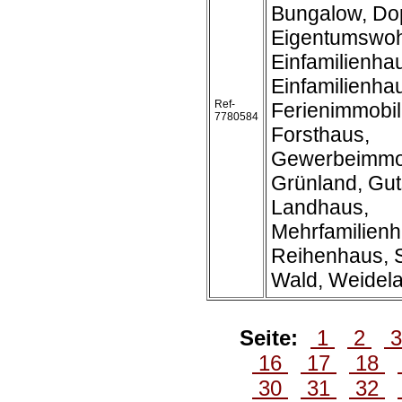
Bungalow, Do
Eigentumswo
Einfamilienha
Einfamilienh
Ref-
Ferienimmobil
7780584
Forsthaus,
Gewerbeimmob
Grünland, Gut
Landhaus,
Mehrfamilienh
Reihenhaus, S
Wald, Weidel
Seite:
1
2
16
17
18
30
31
32