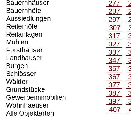
Bauernhäuser
277
Bauernhöfe
287
Aussiedlungen
297
Reiterhöfe
307
Reitanlagen
317
Mühlen
327
Forsthäuser
337
Landhäuser
347
Burgen
357
Schlösser
367
Wälder
377
Grundstücke
387
Gewerbeimmobilien
397
Wohnhaeuser
407
Alle Objektarten