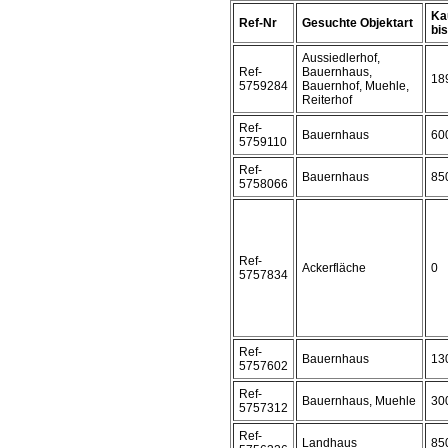
Ka
Ref-Nr
Gesuchte Objektart
bis 
Aussiedlerhof,
Ref-
Bauernhaus,
18
5759284
Bauernhof, Muehle,
Reiterhof
Ref-
Bauernhaus
60
5759110
Ref-
Bauernhaus
85
5758066
Ref-
Ackerfläche
0
5757834
Ref-
Bauernhaus
13
5757602
Ref-
Bauernhaus, Muehle
30
5757312
Ref-
Landhaus
85