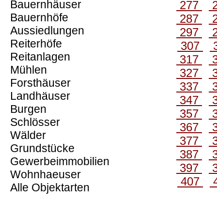
Bauernhäuser
277
Bauernhöfe
287
Aussiedlungen
297
Reiterhöfe
307
Reitanlagen
317
Mühlen
327
Forsthäuser
337
Landhäuser
347
Burgen
357
Schlösser
367
Wälder
377
Grundstücke
387
Gewerbeimmobilien
397
Wohnhaeuser
407
Alle Objektarten