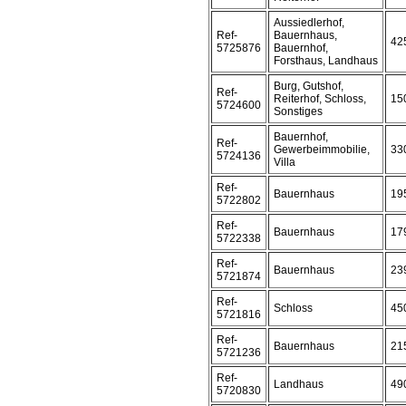
Aussiedlerhof,
Ref-
Bauernhaus,
42
5725876
Bauernhof,
Forsthaus, Landhaus
Burg, Gutshof,
Ref-
Reiterhof, Schloss,
15
5724600
Sonstiges
Bauernhof,
Ref-
Gewerbeimmobilie,
33
5724136
Villa
Ref-
Bauernhaus
19
5722802
Ref-
Bauernhaus
17
5722338
Ref-
Bauernhaus
23
5721874
Ref-
Schloss
45
5721816
Ref-
Bauernhaus
21
5721236
Ref-
Landhaus
49
5720830