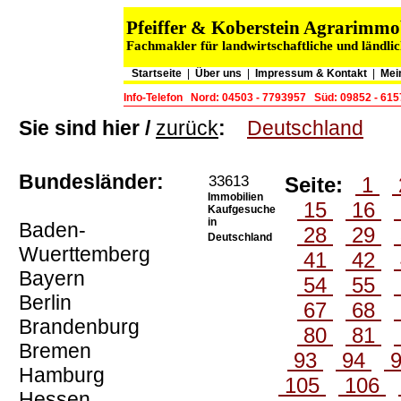
Pfeiffer & Koberstein Agrarimm
Fachmakler für landwirtschaftliche und ländli
Startseite
|
Über uns
|
Impressum & Kontakt
|
Mei
Info-Telefon
Nord: 04503 - 7793957
Süd: 09852 - 61
Sie sind hier /
zurück
:
Deutschland
Bundesländer:
33613
Seite:
1
Immobilien
15
16
Kaufgesuche
in
Baden-
28
29
Deutschland
Wuerttemberg
41
42
Bayern
54
55
Berlin
67
68
Brandenburg
80
81
Bremen
93
94
Hamburg
105
106
Hessen