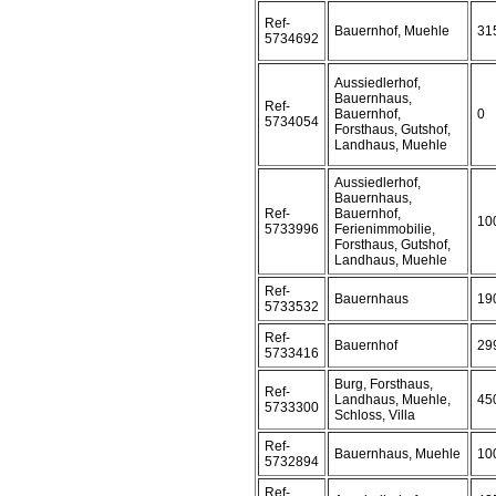
Ref-
Bauernhof, Muehle
31
5734692
Aussiedlerhof,
Bauernhaus,
Ref-
Bauernhof,
0
5734054
Forsthaus, Gutshof,
Landhaus, Muehle
Aussiedlerhof,
Bauernhaus,
Ref-
Bauernhof,
10
5733996
Ferienimmobilie,
Forsthaus, Gutshof,
Landhaus, Muehle
Ref-
Bauernhaus
19
5733532
Ref-
Bauernhof
29
5733416
Burg, Forsthaus,
Ref-
Landhaus, Muehle,
45
5733300
Schloss, Villa
Ref-
Bauernhaus, Muehle
10
5732894
Ref-