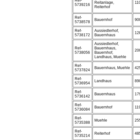
Ref-
Reitanlage,
11
5739216
Reiterhof
Ref-
Bauernhof
90
5738578
Ref-
Aussiedlerhof,
12
5738172
Bauernhaus
Aussiedlerhof,
Ref-
Bauernhaus,
20
5738056
Bauernhof,
Landhaus, Muehle
Ref-
Bauernhaus, Muehle
42
5737824
Ref-
Landhaus
89
5736954
Ref-
Bauernhaus
17
5736142
Ref-
Bauernhof
11
5736084
Ref-
Muehle
25
5735388
Ref-
Reiterhof
48
5735214