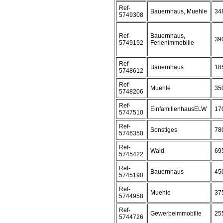
Ref-
Bauernhaus, Muehle
34
5749308
Ref-
Bauernhaus,
39
5749192
Ferienimmobilie
Ref-
Bauernhaus
18
5748612
Ref-
Muehle
35
5748206
Ref-
EinfamilienhausELW
17
5747510
Ref-
Sonstiges
78
5746350
Ref-
Wald
69
5745422
Ref-
Bauernhaus
45
5745190
Ref-
Muehle
37
5744958
Ref-
Gewerbeimmobilie
25
5744726