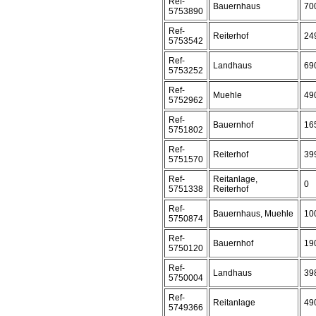
Ref-
Bauernhaus
70
5753890
Ref-
Reiterhof
24
5753542
Ref-
Landhaus
69
5753252
Ref-
Muehle
49
5752962
Ref-
Bauernhof
16
5751802
Ref-
Reiterhof
39
5751570
Ref-
Reitanlage,
0
5751338
Reiterhof
Ref-
Bauernhaus, Muehle
10
5750874
Ref-
Bauernhof
19
5750120
Ref-
Landhaus
39
5750004
Ref-
Reitanlage
49
5749366