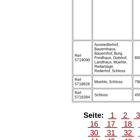
Aussiedlerhof,
Bauernhaus,
Bauernhof, Burg,
Ref-
Forsthaus, Gutshof,
80
5719090
Landhaus, Muehle,
Reitanlage,
Reiterhof, Schloss
Ref-
Muehle, Schloss
79
5718626
Ref-
Schloss
45
5718394
Seite:
1
2
16
17
18
30
31
32