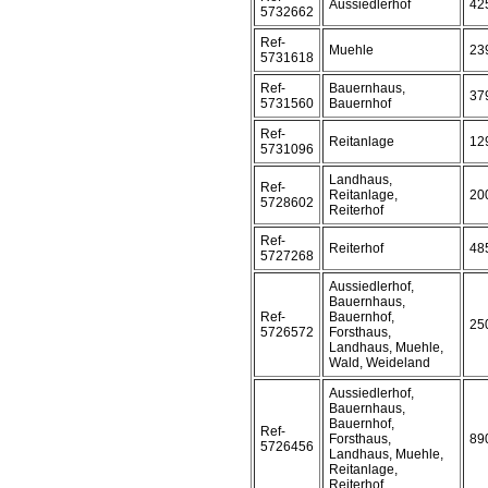
Aussiedlerhof
42
5732662
Ref-
Muehle
23
5731618
Ref-
Bauernhaus,
37
5731560
Bauernhof
Ref-
Reitanlage
12
5731096
Landhaus,
Ref-
Reitanlage,
20
5728602
Reiterhof
Ref-
Reiterhof
48
5727268
Aussiedlerhof,
Bauernhaus,
Ref-
Bauernhof,
25
5726572
Forsthaus,
Landhaus, Muehle,
Wald, Weideland
Aussiedlerhof,
Bauernhaus,
Bauernhof,
Ref-
Forsthaus,
89
5726456
Landhaus, Muehle,
Reitanlage,
Reiterhof