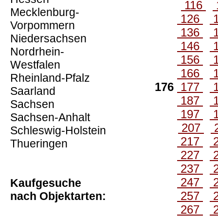
116
Mecklenburg-
126
Vorpommern
136
Niedersachsen
146
Nordrhein-
156
Westfalen
166
Rheinland-Pfalz
176
177
Saarland
187
Sachsen
197
Sachsen-Anhalt
207
Schleswig-Holstein
217
Thueringen
227
237
247
Kaufgesuche
257
nach Objektarten:
267