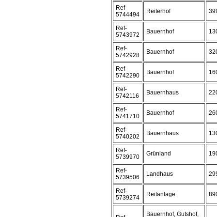
Ref-
Reiterhof
39
5744494
Ref-
Bauernhof
13
5743972
Ref-
Bauernhof
32
5742928
Ref-
Bauernhof
16
5742290
Ref-
Bauernhaus
22
5742116
Ref-
Bauernhof
26
5741710
Ref-
Bauernhaus
13
5740202
Ref-
Grünland
19
5739970
Ref-
Landhaus
29
5739506
Ref-
Reitanlage
89
5739274
Bauernhof, Gutshof,