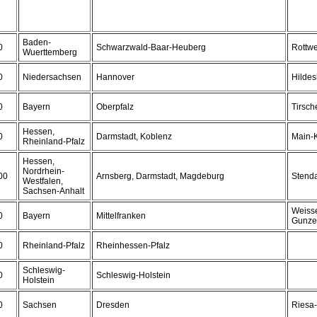
Baden-
0
Schwarzwald-Baar-Heuberg
Rottwe
Wuerttemberg
0
Niedersachsen
Hannover
Hilde
0
Bayern
Oberpfalz
Tirsch
Hessen,
0
Darmstadt, Koblenz
Main-K
Rheinland-Pfalz
Hessen,
Nordrhein-
00
Arnsberg, Darmstadt, Magdeburg
Stenda
Westfalen,
Sachsen-Anhalt
Weiss
0
Bayern
Mittelfranken
Gunze
0
Rheinland-Pfalz
Rheinhessen-Pfalz
Schleswig-
0
Schleswig-Holstein
Holstein
0
Sachsen
Dresden
Riesa