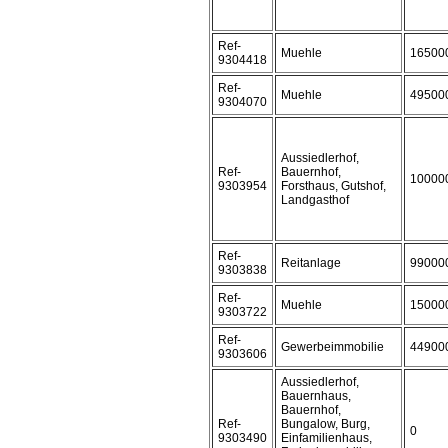
Ref-
Muehle
16500
9304418
Ref-
Muehle
49500
9304070
Aussiedlerhof,
Ref-
Bauernhof,
10000
9303954
Forsthaus, Gutshof,
Landgasthof
Ref-
Reitanlage
99000
9303838
Ref-
Muehle
15000
9303722
Ref-
Gewerbeimmobilie
44900
9303606
Aussiedlerhof,
Bauernhaus,
Bauernhof,
Ref-
Bungalow, Burg,
0
9303490
Einfamilienhaus,