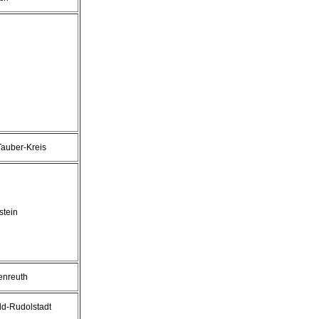
auber-Kreis
stein
enreuth
ld-Rudolstadt