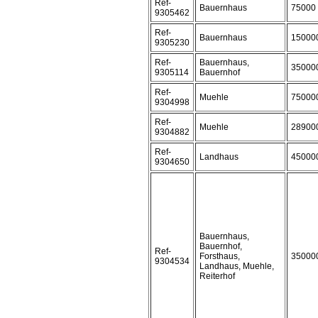
Ref-
Bauernhaus
75000
9305462
Ref-
Bauernhaus
15000
9305230
Ref-
Bauernhaus,
35000
9305114
Bauernhof
Ref-
Muehle
75000
9304998
Ref-
Muehle
28900
9304882
Ref-
Landhaus
45000
9304650
Bauernhaus,
Bauernhof,
Ref-
Forsthaus,
35000
9304534
Landhaus, Muehle,
Reiterhof