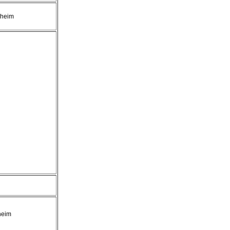
heim
heim