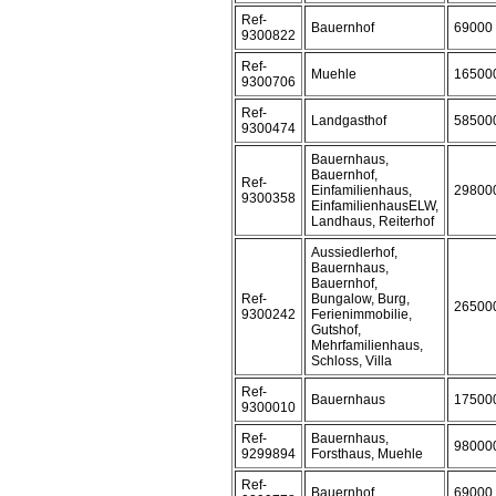
Ref-
Bauernhof
69000
9300822
Ref-
Muehle
16500
9300706
Ref-
Landgasthof
58500
9300474
Bauernhaus,
Bauernhof,
Ref-
Einfamilienhaus,
29800
9300358
EinfamilienhausELW,
Landhaus, Reiterhof
Aussiedlerhof,
Bauernhaus,
Bauernhof,
Ref-
Bungalow, Burg,
26500
9300242
Ferienimmobilie,
Gutshof,
Mehrfamilienhaus,
Schloss, Villa
Ref-
Bauernhaus
17500
9300010
Ref-
Bauernhaus,
98000
9299894
Forsthaus, Muehle
Ref-
Bauernhof
69000