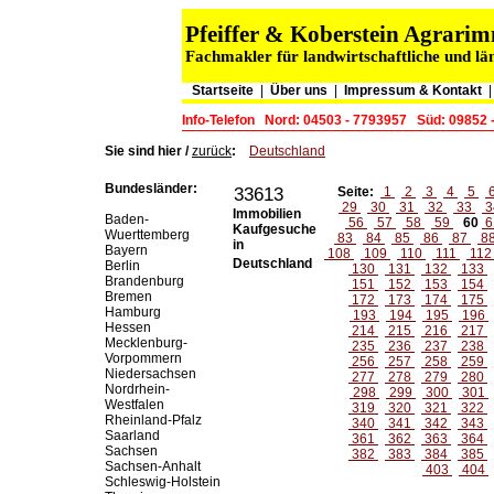
Pfeiffer & Koberstein Agrar
Fachmakler für landwirtschaftliche und lä
Startseite
|
Über uns
|
Impressum & Kontakt
Info-Telefon
Nord: 04503 - 7793957
Süd: 09852 
Sie sind hier /
zurück
:
Deutschland
Bundesländer:
33613
Seite:
1
2
3
4
5
29
30
31
32
33
3
Immobilien
Baden-
56
57
58
59
60
6
Kaufgesuche
Wuerttemberg
83
84
85
86
87
8
in
Bayern
108
109
110
111
11
Deutschland
Berlin
130
131
132
133
Brandenburg
151
152
153
154
Bremen
172
173
174
175
Hamburg
193
194
195
196
Hessen
214
215
216
217
Mecklenburg-
235
236
237
238
Vorpommern
256
257
258
259
Niedersachsen
277
278
279
280
Nordrhein-
298
299
300
301
Westfalen
319
320
321
322
Rheinland-Pfalz
340
341
342
343
Saarland
361
362
363
364
Sachsen
382
383
384
385
Sachsen-Anhalt
403
404
Schleswig-Holstein