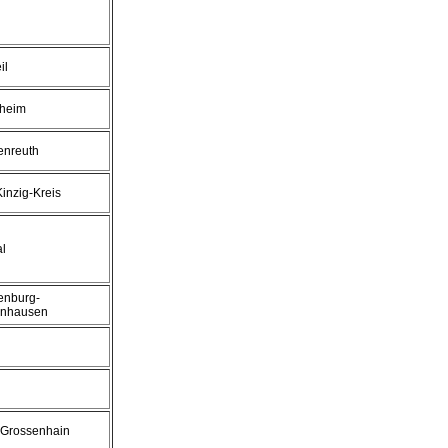
il
sheim
enreuth
inzig-Kreis
l
enburg-
nhausen
-Grossenhain