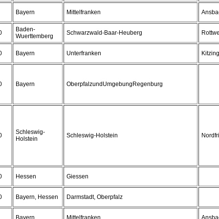
Bayern
Mittelfranken
Ansba
Baden-
0
Schwarzwald-Baar-Heuberg
Rottwe
Wuerttemberg
0
Bayern
Unterfranken
Kitzin
0
Bayern
OberpfalzundUmgebungRegenburg
Schleswig-
0
Schleswig-Holstein
Nordfr
Holstein
0
Hessen
Giessen
0
Bayern, Hessen
Darmstadt, Oberpfalz
Bayern
Mittelfranken
Ansba