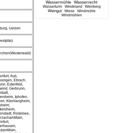
Wassermühle
Wasserrecht
Wasserturm
Weideland
Weinberg
Weingut
Wiese
Windmühle
Windmühlen
burg, Uelzen
estpfalz
irchen(Westerwald)
enfurt, Aub,
singen, Ebrach,
unn, Estenfeld,
wind, Gerbrunn,
stadt,
rsheim, Iphofen,
gen, Kleinlangheim,
sheim,
kelsheim,
enstadt, Rödelsee,
rzachamMain,
nfurt,
rhausen,
eldamMain,