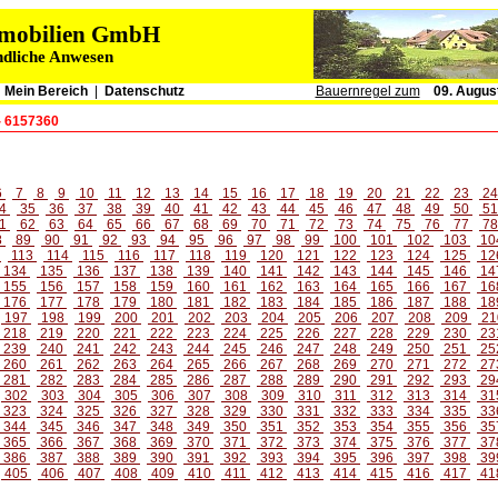
immobilien GmbH
ndliche Anwesen
|
Mein Bereich
|
Datenschutz
Bauernregel zum
09. Augus
- 6157360
6
7
8
9
10
11
12
13
14
15
16
17
18
19
20
21
22
23
2
4
35
36
37
38
39
40
41
42
43
44
45
46
47
48
49
50
5
1
62
63
64
65
66
67
68
69
70
71
72
73
74
75
76
77
7
8
89
90
91
92
93
94
95
96
97
98
99
100
101
102
103
10
2
113
114
115
116
117
118
119
120
121
122
123
124
125
12
134
135
136
137
138
139
140
141
142
143
144
145
146
14
155
156
157
158
159
160
161
162
163
164
165
166
167
16
176
177
178
179
180
181
182
183
184
185
186
187
188
18
197
198
199
200
201
202
203
204
205
206
207
208
209
21
218
219
220
221
222
223
224
225
226
227
228
229
230
23
239
240
241
242
243
244
245
246
247
248
249
250
251
25
260
261
262
263
264
265
266
267
268
269
270
271
272
27
281
282
283
284
285
286
287
288
289
290
291
292
293
29
302
303
304
305
306
307
308
309
310
311
312
313
314
31
323
324
325
326
327
328
329
330
331
332
333
334
335
33
344
345
346
347
348
349
350
351
352
353
354
355
356
35
365
366
367
368
369
370
371
372
373
374
375
376
377
37
386
387
388
389
390
391
392
393
394
395
396
397
398
39
405
406
407
408
409
410
411
412
413
414
415
416
417
41