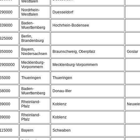
Westfalen
Nordrhein-
290000
Duesseldorf
Westfalen
Baden-
339000
Hochrhein-Bodensee
Wuerttemberg
Berlin,
325000
Brandenburg
Bayern,
350000
Braunschweig, Oberpfalz
Goslar
Niedersachsen
Mecklenburg-
2900000
Mecklenburg-Vorpommern
Vorpommern
65000
Thueringen
Thueringen
Baden-
68000
Donau-Iller
Wuerttemberg
Rheinland-
89000
Koblenz
Neuwie
Pfalz
Rheinland-
89000
Koblenz
Pfalz
115000
Bayern
Schwaben