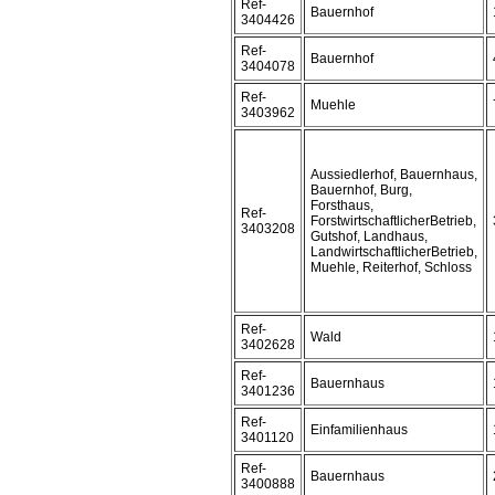
Ref-
Bauernhof
3404426
Ref-
Bauernhof
3404078
Ref-
Muehle
3403962
Aussiedlerhof, Bauernhaus,
Bauernhof, Burg,
Forsthaus,
Ref-
ForstwirtschaftlicherBetrieb,
3403208
Gutshof, Landhaus,
LandwirtschaftlicherBetrieb,
Muehle, Reiterhof, Schloss
Ref-
Wald
3402628
Ref-
Bauernhaus
3401236
Ref-
Einfamilienhaus
3401120
Ref-
Bauernhaus
3400888