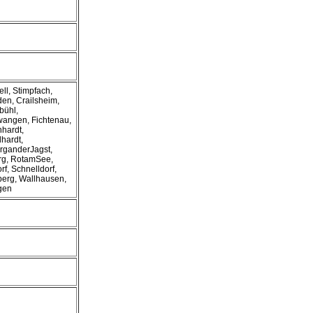
ell, Stimpfach,
den, Crailsheim,
bühl,
angen, Fichtenau,
hardt,
hardt,
rganderJagst,
rg, RotamSee,
rf, Schnelldorf,
erg, Wallhausen,
gen