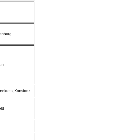
fenburg
en
eekreis, Konstanz
eld