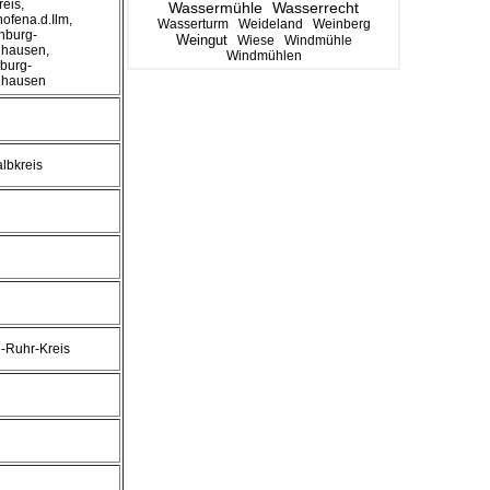
reis,
Wassermühle
Wasserrecht
hofena.d.Ilm,
Wasserturm
Weideland
Weinberg
nburg-
Weingut
Wiese
Windmühle
hausen,
Windmühlen
burg-
hausen
albkreis
-Ruhr-Kreis