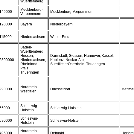
Wuerttemberg
Mecklenburg-
149000
Mecklenburg-Vorpommern
Vorpommern
120000
Bayern
Niederbayern
115000
Niedersachsen
Weser-Ems
Baden-
Wuerttemberg,
Hessen,
Darmstadt, Giessen, Hannover, Kassel,
2500000
Niedersachsen,
Koblenz, Neckar-Alb,
Rheinland-
SuedlicherOberrhein, Thueringen
Pfalz,
Thueringen
Nordrhein-
290000
Duesseldorf
Mettma
Westfalen
Schleswig-
55000
Schleswig-Holstein
Holstein
Schleswig-
590000
Schleswig-Holstein
Holstein
Nordrhein-
495000
Detmold
Herford