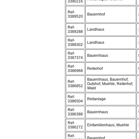
3390216
Ref-
Bauernhof
3389520
Ref-
Landhaus
3389288
Ref-
Landhaus
3388302
Ref-
Bauernhaus
3387374
Ref-
Reiterhof
3386968
Bauernhaus, Bauernhof,
Ref-
Gutshof, Muehle, Reiterhof,
3386852
Wald
Ref-
Reitanlage
3386504
Ref-
Bauernhaus
3386388
Ref-
Einfamilienhaus, Muehle
3386272
Ref-
Bauernhof