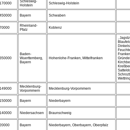
Schleswig-
170000
Schleswig-Holstein
Holstein
450000
Bayern
Schwaben
Rheinland-
70000
Koblenz
Pfalz
, Jagstz
Blaufel
Dinkels
Feuchtw
Baden-
Franken
350000
Wuerttemberg,
Hohenlohe-Franken, Mittelfranken
Gründel
Bayern
Kirchbe
Kreßbe
Satteldo
Schrozb
Wettrin
Mecklenburg-
149000
Mecklenburg-Vorpommern
Vorpommern
150000
Bayern
Niederbayern
140000
Niedersachsen
Braunschweig
20000
Bayern
Niederbayern, Oberbayern, Oberpfalz