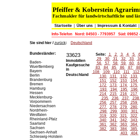
Pfeiffer & Koberstein Agrar
Fachmakler für landwirtschaftliche und lä
Startseite
|
Über uns
|
Impressum & Kontakt
Info-Telefon
Nord: 04503 - 7793957
Süd: 09852 
Sie sind hier /
zurück
:
Deutschland
Bundesländer:
33623
Seite:
1
2
3
4
5
29
30
31
32
33
3
Immobilien
Baden-
56
57
58
59
60
6
Kaufgesuche
Wuerttemberg
83
84
85
86
87
8
in
Bayern
108
109
110
111
11
Deutschland
Berlin
130
131
132
133
Brandenburg
151
152
153
154
Bremen
172
173
174
175
Hamburg
193
194
195
196
Hessen
214
215
216
217
Mecklenburg-
235
236
237
238
Vorpommern
256
257
258
259
Niedersachsen
277
278
279
280
Nordrhein-
298
299
300
301
Westfalen
319
320
321
322
Rheinland-Pfalz
340
341
342
343
Saarland
361
362
363
364
Sachsen
382
383
384
385
Sachsen-Anhalt
403
404
Schleswig-Holstein