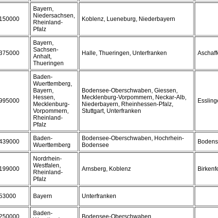
Bayern,
Niedersachsen,
150000
Koblenz, Lueneburg, Niederbayern
Rheinland-
Pfalz
Bayern,
Sachsen-
375000
Halle, Thueringen, Unterfranken
Aschaf
Anhalt,
Thueringen
Baden-
Wuerttemberg,
Bayern,
Bodensee-Oberschwaben, Giessen,
Hessen,
Mecklenburg-Vorpommern, Neckar-Alb,
995000
Essling
Mecklenburg-
Niederbayern, Rheinhessen-Pfalz,
Vorpommern,
Stuttgart, Unterfranken
Rheinland-
Pfalz
Baden-
Bodensee-Oberschwaben, Hochrhein-
439000
Bodens
Wuerttemberg
Bodensee
Nordrhein-
Westfalen,
199000
Arnsberg, Koblenz
Birkenf
Rheinland-
Pfalz
53000
Bayern
Unterfranken
Baden-
250000
Bodensee-Oberschwaben