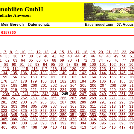
immobilien GmbH
ndliche Anwesen
|
Mein Bereich
|
Datenschutz
Bauernregel zum
07. Augus
- 6157360
6
7
8
9
10
11
12
13
14
15
16
17
18
19
20
21
22
23
2
4
35
36
37
38
39
40
41
42
43
44
45
46
47
48
49
50
5
1
62
63
64
65
66
67
68
69
70
71
72
73
74
75
76
77
7
8
89
90
91
92
93
94
95
96
97
98
99
100
101
102
103
10
2
113
114
115
116
117
118
119
120
121
122
123
124
125
12
134
135
136
137
138
139
140
141
142
143
144
145
146
14
155
156
157
158
159
160
161
162
163
164
165
166
167
16
176
177
178
179
180
181
182
183
184
185
186
187
188
18
197
198
199
200
201
202
203
204
205
206
207
208
209
21
218
219
220
221
222
223
224
225
226
227
228
229
230
23
239
240
241
242
243
244
245
246
247
248
249
250
251
25
260
261
262
263
264
265
266
267
268
269
270
271
272
27
281
282
283
284
285
286
287
288
289
290
291
292
293
29
302
303
304
305
306
307
308
309
310
311
312
313
314
31
323
324
325
326
327
328
329
330
331
332
333
334
335
33
344
345
346
347
348
349
350
351
352
353
354
355
356
35
365
366
367
368
369
370
371
372
373
374
375
376
377
37
386
387
388
389
390
391
392
393
394
395
396
397
398
39
405
406
407
408
409
410
411
412
413
414
415
416
417
41