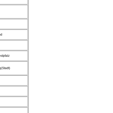
nd
stpfalz
g(Stadt)