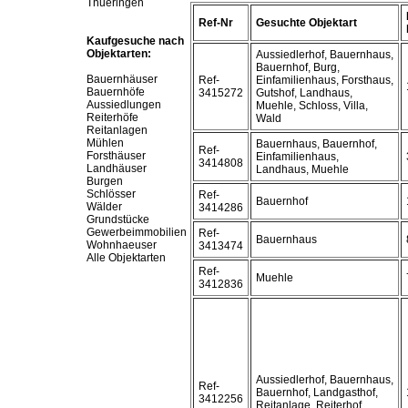
Thueringen
Ref-Nr
Gesuchte Objektart
Kaufgesuche nach
Objektarten:
Aussiedlerhof, Bauernhaus,
Bauernhof, Burg,
Bauernhäuser
Ref-
Einfamilienhaus, Forsthaus,
Bauernhöfe
3415272
Gutshof, Landhaus,
Aussiedlungen
Muehle, Schloss, Villa,
Reiterhöfe
Wald
Reitanlagen
Mühlen
Bauernhaus, Bauernhof,
Ref-
Forsthäuser
Einfamilienhaus,
3414808
Landhäuser
Landhaus, Muehle
Burgen
Schlösser
Ref-
Bauernhof
Wälder
3414286
Grundstücke
Gewerbeimmobilien
Ref-
Bauernhaus
Wohnhaeuser
3413474
Alle Objektarten
Ref-
Muehle
3412836
Aussiedlerhof, Bauernhaus,
Ref-
Bauernhof, Landgasthof,
3412256
Reitanlage, Reiterhof