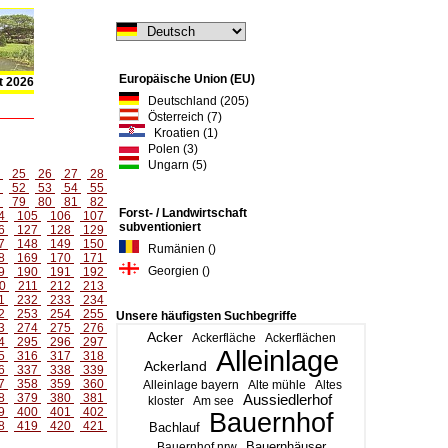
Europäische Union (EU)
t 2026
Deutschland (205)
Österreich (7)
Kroatien (1)
Polen (3)
Ungarn (5)
4
25
26
27
28
1
52
53
54
55
8
79
80
81
82
Forst- / Landwirtschaft
4
105
106
107
subventioniert
6
127
128
129
7
148
149
150
Rumänien ()
8
169
170
171
Georgien ()
9
190
191
192
0
211
212
213
1
232
233
234
2
253
254
255
Unsere häufigsten Suchbegriffe
3
274
275
276
Acker
Ackerfläche
Ackerflächen
4
295
296
297
Alleinlage
5
316
317
318
Ackerland
6
337
338
339
7
358
359
360
Alleinlage bayern
Alte mühle
Altes
8
379
380
381
Aussiedlerhof
kloster
Am see
9
400
401
402
Bauernhof
8
419
420
421
Bachlauf
Bauernhäuser
Bauernhof nrw