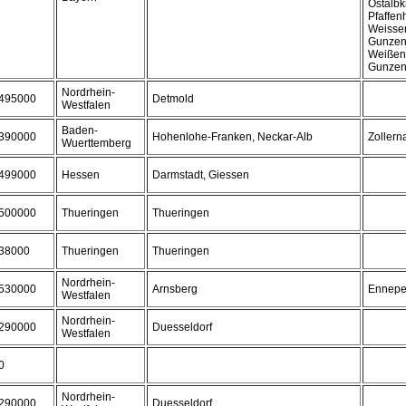
Ostalbk
Pfaffen
Weisse
Gunzen
Weißen
Gunzen
Nordrhein-
495000
Detmold
Westfalen
Baden-
390000
Hohenlohe-Franken, Neckar-Alb
Zollern
Wuerttemberg
499000
Hessen
Darmstadt, Giessen
500000
Thueringen
Thueringen
38000
Thueringen
Thueringen
Nordrhein-
530000
Arnsberg
Ennepe
Westfalen
Nordrhein-
290000
Duesseldorf
Westfalen
0
Nordrhein-
290000
Duesseldorf