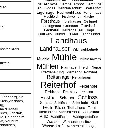
Bauernhöfe
Bergbauernhof
Berghütte
eise
Bio
Biogas
Denkmalschutz
Dreiseithof
Eigenjagd
Fachwerkhaus
Ferienhaus
Fischteich
Fischweiher
Fläche
Forsthaus
Forsthäuser
Geflügel
Gutshof
Geflügelhof
Grünland
eld
Gärtnerei
Jagd
Herrenhäuser
Kraftwerk
Kuhstall
Land
Landgasthof
Landhaus
Landhäuser
eckar-Kreis
Milchviehbetrieb
Mühle
Muehle
Mühle bayern
ukreis
Mühlen
Pferd
Pferde
Pfarrhaus
Pferdehaltung
Pferdehof
Ponyhof
Reitanlage
Reitanlagen
Reiterhof
Reiterhöfe
Reithalle
Reitplatz
Reitstall
Schloss
Resthof
-Friedberg, Alb-
Scheune
reis, Ansbach,
Stall
Schloß
Schlösser
Schmiede
rg,
Teich
Teiche
Tierhaltung
Turm
ena.d.Donau,
Vierkanthof
Vierseitenhof
Vierseithof
ies, Eichstätt,
Villa
Waldflächen
Waldgrundstück
rg, Heidenheim,
adt, Neuburg-
Wasser
Wassergrundstück
enhausen,
Wasserkraft
Wasserkraftanlage