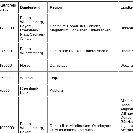
Kaufpreis
Bundesland
Region
Landkr
bis ...
Baden-
Wuerttemberg,
Bayern,
Chemnitz, Donau-Iller, Koblenz,
1200000
Birkenf
Rheinland-
Magdeburg, Schwaben, Unterfranken
Pfalz, Sachsen-
Anhalt
Baden-
375000
Hohenlohe-Franken, UntererNeckar
Rhein-N
Wuerttemberg
180000
Hessen
Darmstadt
Wettera
85000
Sachsen
Leipzig
Rheinland-
70000
Koblenz
Pfalz
Aichach
Donau-K
Augsbu
Dilling
Donau-R
Günzbu
Baden-
Donau-Iller, Mittelfranken, Oberbayern,
Ingolst
1000000
Wuerttemberg,
Ostwuerttemberg, Schwaben
Schrob
Bayern