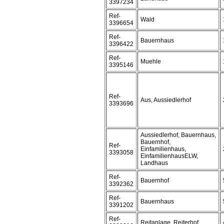
3397234
Ref-
Wald
3396654
Ref-
Bauernhaus
3396422
Ref-
Muehle
3395146
Ref-
Aus, Aussiedlerhof
3393696
Aussiedlerhof, Bauernhaus,
Bauernhof,
Ref-
Einfamilienhaus,
3393058
EinfamilienhausELW,
Landhaus
Ref-
Bauernhof
3392362
Ref-
Bauernhaus
3391202
Ref-
Reitanlage, Reiterhof