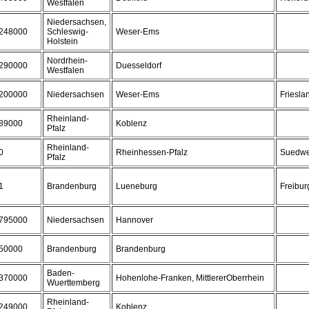
Westfalen
Niedersachsen,
248000
Schleswig-
Weser-Ems
Holstein
Nordrhein-
290000
Duesseldorf
Westfalen
200000
Niedersachsen
Weser-Ems
Friesla
Rheinland-
89000
Koblenz
Pfalz
Rheinland-
0
Rheinhessen-Pfalz
Suedwe
Pfalz
1
Brandenburg
Lueneburg
Freibur
795000
Niedersachsen
Hannover
50000
Brandenburg
Brandenburg
Baden-
370000
Hohenlohe-Franken, MittlererOberrhein
Wuerttemberg
Rheinland-
249000
Koblenz