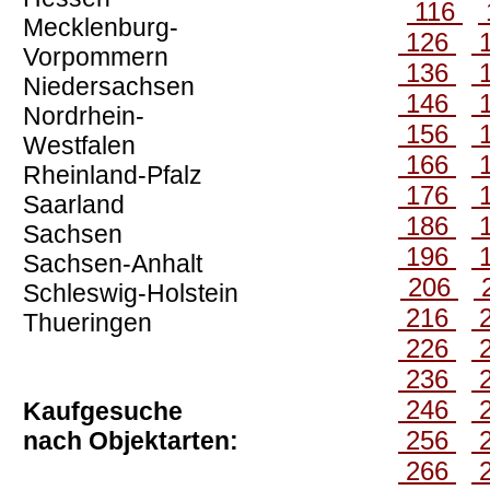
116
Mecklenburg-
126
Vorpommern
136
Niedersachsen
146
Nordrhein-
156
Westfalen
166
Rheinland-Pfalz
176
Saarland
186
Sachsen
196
Sachsen-Anhalt
206
Schleswig-Holstein
216
Thueringen
226
236
246
Kaufgesuche
256
nach Objektarten:
266