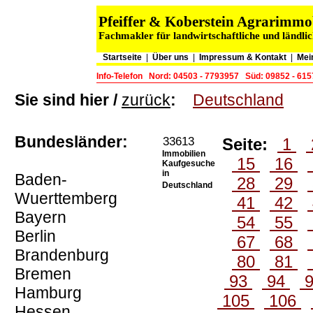
Pfeiffer & Koberstein Agrarimm
Fachmakler für landwirtschaftliche und ländli
Startseite
|
Über uns
|
Impressum & Kontakt
|
Mei
Info-Telefon
Nord: 04503 - 7793957
Süd: 09852 - 61
Sie sind hier /
zurück
:
Deutschland
Bundesländer:
33613
Seite:
1
Immobilien
15
16
Kaufgesuche
in
Baden-
28
29
Deutschland
Wuerttemberg
41
42
Bayern
54
55
Berlin
67
68
Brandenburg
80
81
Bremen
93
94
Hamburg
105
106
Hessen