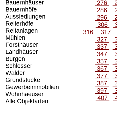
Bauernhäuser
276
Bauernhöfe
286
Aussiedlungen
296
Reiterhöfe
306
Reitanlagen
316
317
Mühlen
327
Forsthäuser
337
Landhäuser
347
Burgen
357
Schlösser
367
Wälder
377
Grundstücke
387
Gewerbeimmobilien
397
Wohnhaeuser
407
Alle Objektarten